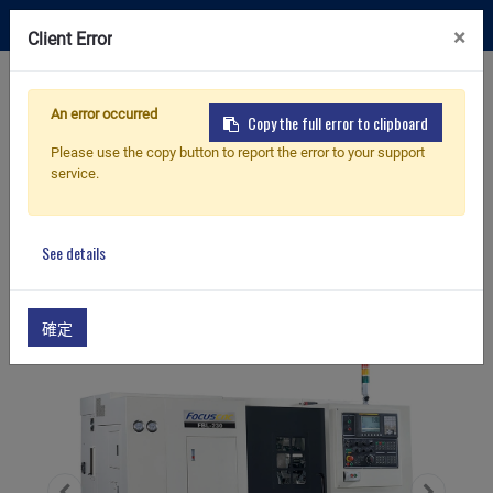
投資人專區
×
Client Error
聯絡我們
An error occurred
Copy the full error to clipboard
Please use the copy button to report the error to your support
service.
首頁
產品
硬軌系列
FBL-230/MC/200L
硬軌系列
See details
確定