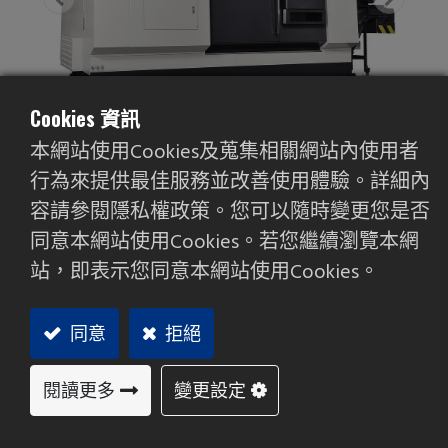
Cookies 資訊
本網站使用Cookies及蒐集相關網站內使用者
行為來提供最佳服務並改善使用體驗。詳細內
容請參閱隱私權政策。您可以隨時變更您是否
同意本網站使用Cookies。若您繼續瀏覽本網
FBL-360/ L/ MC / LMC
站，即表示您同意本網站使用Cookies。
硬軌系列
同意
拒絕
尾座本體剛性強，抑制震動佳。利用Z軸鞍座可程
式帶動，由程式自動控制尾座移位量。可選配迴
轉心軸，負載能力強大。
閱讀更多
變更設定
高扭力主軸傳動系統