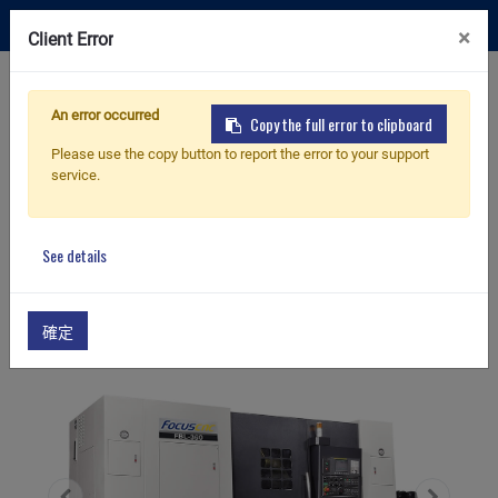
投資人專區
×
Client Error
聯絡我們
An error occurred
Copy the full error to clipboard
Please use the copy button to report the error to your support
service.
首頁
產品
硬軌系列
FBL-360/ L/ MC / LMC
硬軌系列
See details
確定